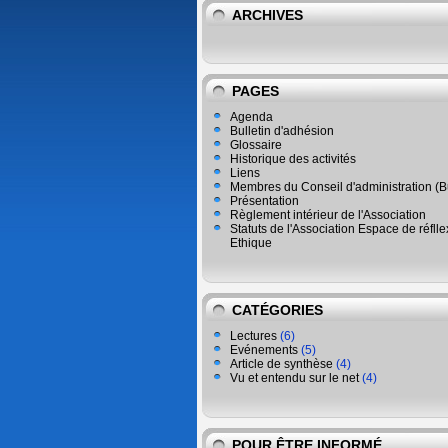
ARCHIVES
PAGES
Agenda
Bulletin d'adhésion
Glossaire
Historique des activités
Liens
Membres du Conseil d'administration (
Présentation
Règlement intérieur de l'Association
Statuts de l'Association Espace de réflle
Ethique
CATÉGORIES
Lectures
(6)
Evénements
(5)
Article de synthèse
(4)
Vu et entendu sur le net
(4)
POUR ÊTRE INFORMÉ