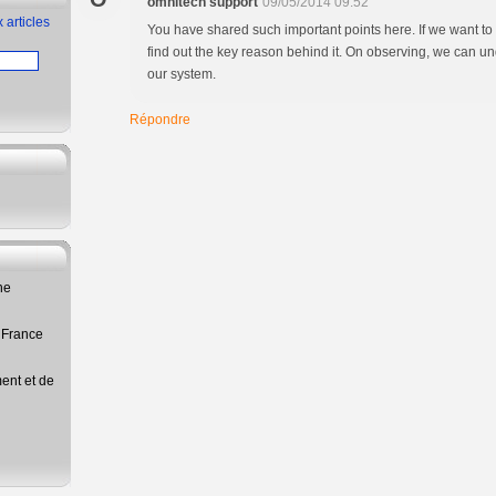
omnitech support
09/05/2014 09:52
 articles
You have shared such important points here. If we want to
find out the key reason behind it. On observing, we can und
our system.
Répondre
ne
 France
ent et de