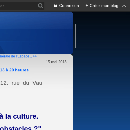
Connexion
+
Créer mon blog
érale de l'Espace... >>
15 mai 2013
13 à 20 heures
)
12, rue du Vau
à la culture.
obstacles ?"