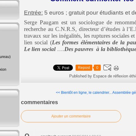
Entrée:
5 euros ; gratuit pour étudiants et
Serge Paugam est un sociologue de renommée 
recherche au C.N.R.S, directeur d’études à l’
travaux sur les inégalités, les ruptures sociales 
lien social (
Les formes élémentaires de la pau
Le lien social
….
Des pauvres
à la bibliothèqu
Bureau)
Repost
0
xion
Published by Espace de réflexion éthi
<< Bientôt en ligne, le calendrier...
Assemblée gén
commentaires
Ajouter un commentaire
O