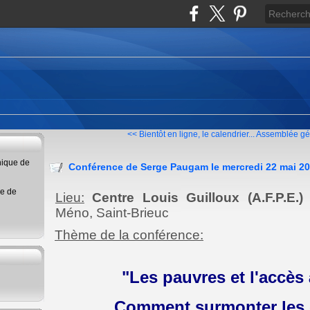
<< Bientôt en ligne, le calendrier...
Assemblée gén
hique de
Conférence de Serge Paugam le mercredi 22 mai 20
ce de
Lieu:
Centre Louis Guilloux (A.F.P.E.
Méno, Saint-Brieuc
Thème de la conférence:
"Les pauvres et l'accès 
Comment surmonter les 