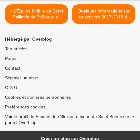
< L’Équipe Mobile de Soins
Quelques informations sur
Palliatifs de St Brieuc en
les activités 2017-2018 de
partenariat avec le Centre
l'Espace de Réflexion
Hospitalier de St Brieuc, la
Ethique de Saint Brieuc... >
Coordination Bretonne de
Hébergé par Overblog
Soins Palliatifs et
l’association La Petite
Top articles
Maison
Pages
Contact
Signaler un abus
C.G.U.
Cookies et données personnelles
Préférences cookies
Voir le profil de Espace de réflexion éthique de Saint Brieuc sur le
portail Overblog
Créer un blog sur Overblog